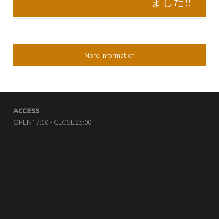
ました!!
SIDEBAR
More Information
FOOTER SIDEBAR
ACCESS
OPEN17:00 - CLOSE25:00