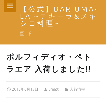
PRIMARY MENU
【公式】BAR UMA-
ポルフィディオ・ペトラエア 入荷しました!! – 【公式】BAR UMA-LA ~テキーラ&メキシコ料理~
LA ~テキーラ&メキ
シコ料理~
SOCIAL MENU
instagram
facebook
ポルフィディオ・ペト
ラエア 入荷しました!!
Posted on:
Written by:
Categorized in:
2018年6月15日
umatti
入荷情報