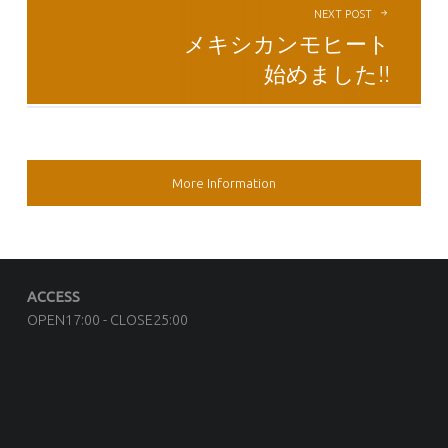
NEXT POST
メキシカンモヒート
始めました!!
SIDEBAR
More Information
FOOTER SIDEBAR
ACCESS
OPEN17:00 - CLOSE25:00