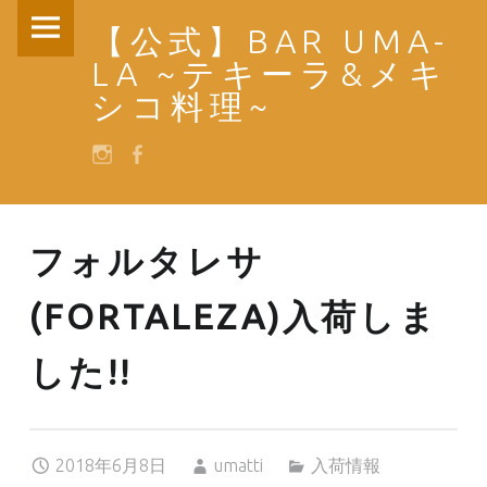
PRIMARY MENU
【公式】BAR UMA-
フォルタレサ(FORTALEZA)入荷しました!! – 【公式】BAR UMA-LA ~テキーラ&メキシコ料理~
LA ~テキーラ&メキ
シコ料理~
SOCIAL MENU
instagram
facebook
フォルタレサ
(FORTALEZA)入荷しま
した!!
Posted on:
Written by:
Categorized in:
2018年6月8日
umatti
入荷情報