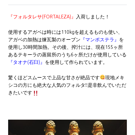
『フォルタレサ(FORTALEZA)』
入荷しました！
使用するアガベは時には110kgを超えるものも使い、
アガベの加熱は煉瓦製のオーブン
『マンポステラ』
を
使用し30時間加熱。その後、搾汁には、現在155ヶ所
あるテキーラの蒸留所のうち6ヶ所だけが使用している
『タオナ(石臼)』
を使用して作られています。
驚くほどスムースで上品な甘さが絶品です
現地メキ
シコの方にも絶大な人気のフォルタ!!是非飲んでいただ
きたいです